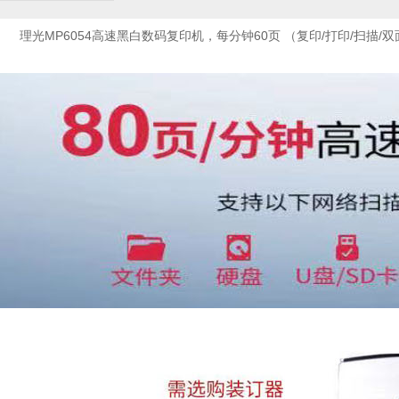
理光MP6054高速黑白数码复印机，每分钟60页 （复印/打印/扫描/双