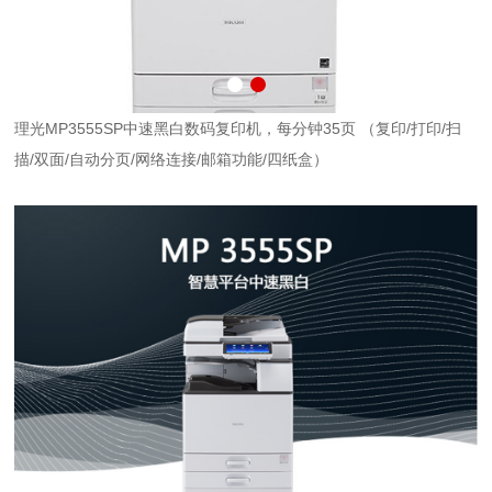
理光MP3555SP中速黑白数码复印机，每分钟35页 （复印/打印/扫
描/双面/自动分页/网络连接/邮箱功能/四纸盒）